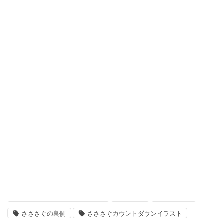
今週の「線画」
初めて遊ぶ、ノベルゲーム
十二支学園（仮タイトル）
日曜定期更新
最悪なる災厄人間に捧ぐ
未分類
次回作
結婚主義国家
タグ
「いきましょう」出来るまで
さささ
さささぐ
さささぐの裏側
さささぐカウントダウンイラスト