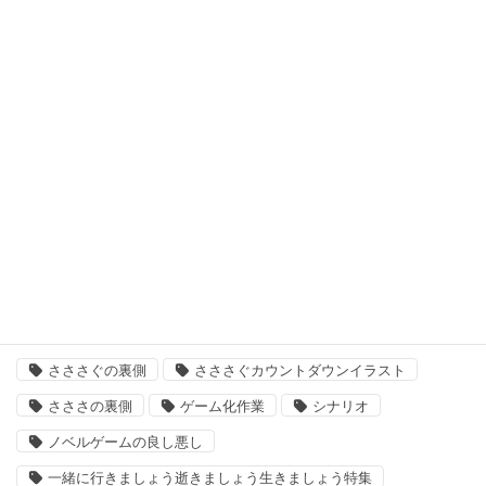
日曜定期更新
最悪なる災厄人間に捧ぐ
未分類
次回作
結婚主義国家
タグ
「いきましょう」出来るまで
さささ
さささぐ
さささぐの裏側
さささぐカウントダウンイラスト
さささの裏側
ゲーム化作業
シナリオ
ノベルゲームの良し悪し
一緒に行きましょう逝きましょう生きましょう特集