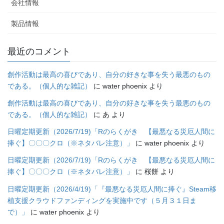
会社情報
製品情報
最近のコメント
創作活動は最高の喜びであり、自分の好きな事を失う最悪のもの
である。（個人的な雑記）
に
water phoenix
より
創作活動は最高の喜びであり、自分の好きな事を失う最悪のもの
である。（個人的な雑記）
に
あ
より
日曜定期更新（2026/7/19)「Rのらくがき 【最悪なる災厄人間に
捧ぐ】〇〇〇クロ（※ネタバレ注意）」
に
water phoenix
より
日曜定期更新（2026/7/19)「Rのらくがき 【最悪なる災厄人間に
捧ぐ】〇〇〇クロ（※ネタバレ注意）」
に
桜餅
より
日曜定期更新（2026/4/19)「『最悪なる災厄人間に捧ぐ』Steam移
植支援クラウドファンディングを実施中です（５月３１日ま
で）」
に
water phoenix
より