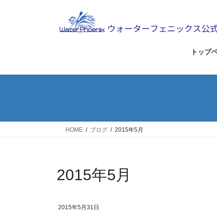
コ
ナ
ン
ビ
テ
ゲ
ン
ー
ツ
シ
トップ
へ
ョ
ス
ン
キ
に
ッ
移
プ
動
HOME
ブログ
2015年5月
2015年5月
2015年5月31日