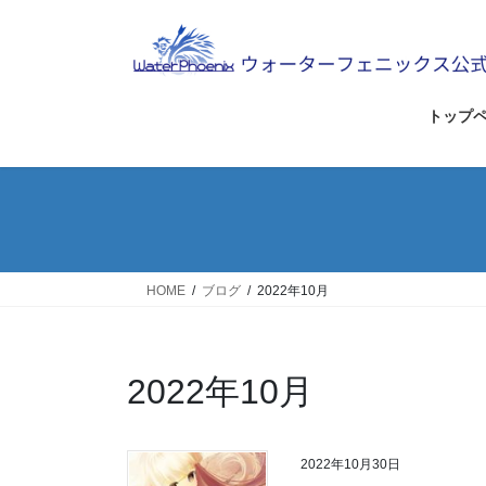
コ
ナ
ン
ビ
テ
ゲ
ン
ー
ツ
シ
トップ
へ
ョ
ス
ン
キ
に
ッ
移
プ
動
HOME
ブログ
2022年10月
2022年10月
2022年10月30日