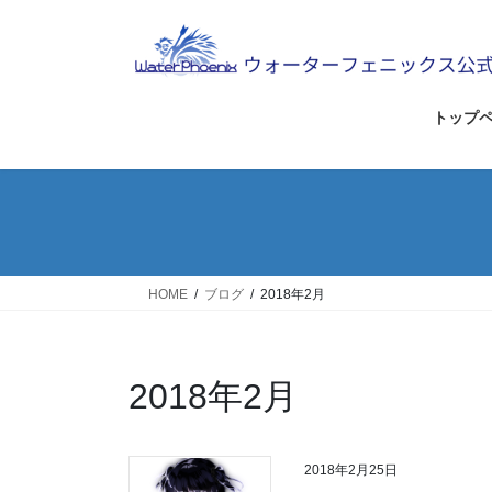
コ
ナ
ン
ビ
テ
ゲ
ン
ー
ツ
シ
トップ
へ
ョ
ス
ン
キ
に
ッ
移
プ
動
HOME
ブログ
2018年2月
2018年2月
2018年2月25日