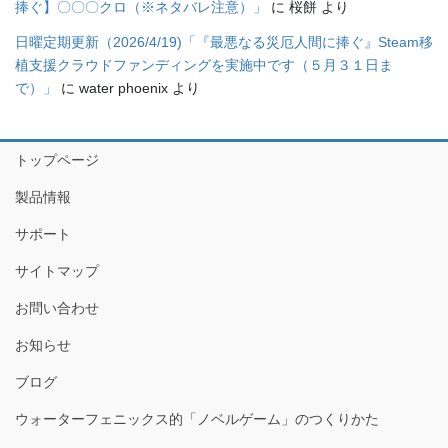
捧ぐ】〇〇〇クロ（※ネタバレ注意）」
に
桜餅
より
日曜定期更新（2026/4/19)「『最悪なる災厄人間に捧ぐ』Steam移
植支援クラウドファンディングを実施中です（５月３１日ま
で）」
に
water phoenix
より
トップページ
製品情報
サポート
サイトマップ
お問い合わせ
お知らせ
ブログ
ウォーターフェニックス的「ノベルゲーム」のつくりかた