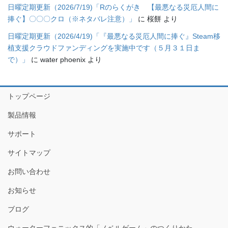
日曜定期更新（2026/7/19)「Rのらくがき 【最悪なる災厄人間に
捧ぐ】〇〇〇クロ（※ネタバレ注意）」
に
桜餅
より
日曜定期更新（2026/4/19)「『最悪なる災厄人間に捧ぐ』Steam移
植支援クラウドファンディングを実施中です（５月３１日ま
で）」
に
water phoenix
より
トップページ
製品情報
サポート
サイトマップ
お問い合わせ
お知らせ
ブログ