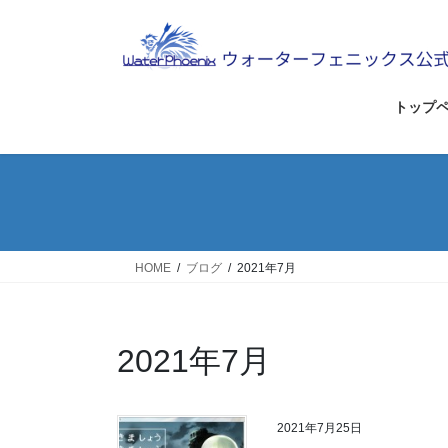
コ
ナ
ン
ビ
テ
ゲ
ン
ー
ツ
シ
トップ
へ
ョ
ス
ン
キ
に
ッ
移
プ
動
HOME
ブログ
2021年7月
2021年7月
2021年7月25日