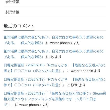
会社情報
製品情報
最近のコメント
創作活動は最高の喜びであり、自分の好きな事を失う最悪のもの
である。（個人的な雑記）
に
water phoenix
より
創作活動は最高の喜びであり、自分の好きな事を失う最悪のもの
である。（個人的な雑記）
に
あ
より
日曜定期更新（2026/7/19)「Rのらくがき 【最悪なる災厄人間に
捧ぐ】〇〇〇クロ（※ネタバレ注意）」
に
water phoenix
より
日曜定期更新（2026/7/19)「Rのらくがき 【最悪なる災厄人間に
捧ぐ】〇〇〇クロ（※ネタバレ注意）」
に
桜餅
より
日曜定期更新（2026/4/19)「『最悪なる災厄人間に捧ぐ』Steam移
植支援クラウドファンディングを実施中です（５月３１日ま
で）」
に
water phoenix
より