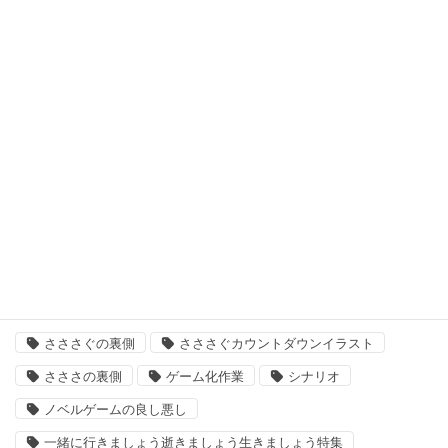
日曜定期更新
最悪なる災厄人間に捧ぐ
未分類
次回作
結婚主義国家
タグ
「いきましょう」出来るまで
さささ
さささぐ
さささぐの裏側
さささぐカウントダウンイラスト
さささの裏側
ゲーム化作業
シナリオ
ノベルゲームの良し悪し
一緒に行きましょう逝きましょう生きましょう特集