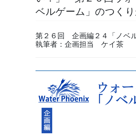
ベルゲーム」のつくり
第２６回 企画編２４「ノベ
執筆者：企画担当 ケイ茶