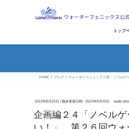
コ
ナ
ン
ビ
テ
ゲ
ン
ー
ツ
シ
トップ
へ
ョ
ス
ン
キ
に
ッ
移
プ
動
HOME
ブログ
ウォーターフェニックス的「ノベルゲ
2015年8月25日
/ 最終更新日時 :
2015年8月25日
water pho
企画編２４「ノベルゲ
い！」 第２６回ウォ