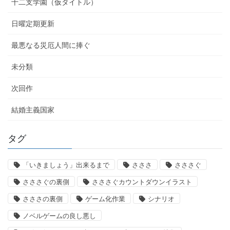
十二支学園（仮タイトル）
日曜定期更新
最悪なる災厄人間に捧ぐ
未分類
次回作
結婚主義国家
タグ
「いきましょう」出来るまで
さささ
さささぐ
さささぐの裏側
さささぐカウントダウンイラスト
さささの裏側
ゲーム化作業
シナリオ
ノベルゲームの良し悪し