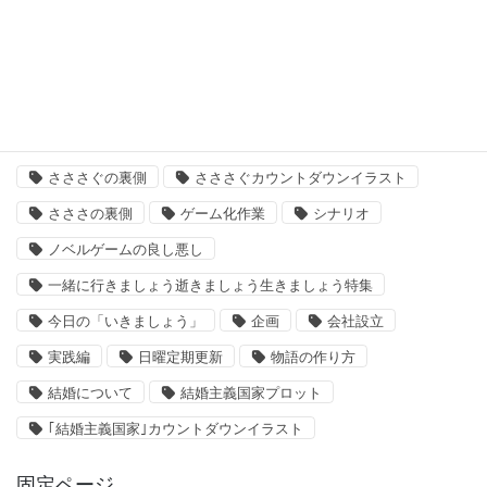
結婚主義国家
タグ
「いきましょう」出来るまで
さささ
さささぐ
さささぐの裏側
さささぐカウントダウンイラスト
さささの裏側
ゲーム化作業
シナリオ
ノベルゲームの良し悪し
一緒に行きましょう逝きましょう生きましょう特集
今日の「いきましょう」
企画
会社設立
実践編
日曜定期更新
物語の作り方
結婚について
結婚主義国家プロット
｢結婚主義国家｣カウントダウンイラスト
固定ページ