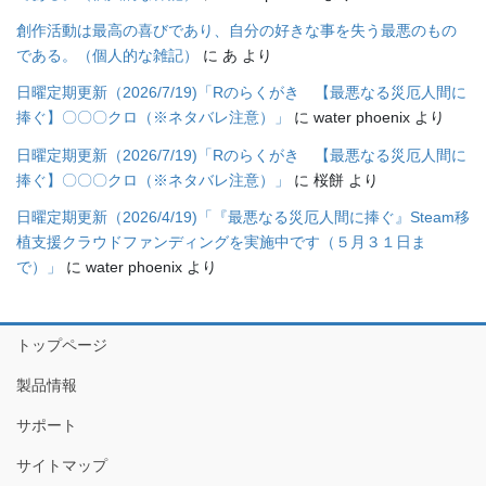
創作活動は最高の喜びであり、自分の好きな事を失う最悪のもの
である。（個人的な雑記）
に
あ
より
日曜定期更新（2026/7/19)「Rのらくがき 【最悪なる災厄人間に
捧ぐ】〇〇〇クロ（※ネタバレ注意）」
に
water phoenix
より
日曜定期更新（2026/7/19)「Rのらくがき 【最悪なる災厄人間に
捧ぐ】〇〇〇クロ（※ネタバレ注意）」
に
桜餅
より
日曜定期更新（2026/4/19)「『最悪なる災厄人間に捧ぐ』Steam移
植支援クラウドファンディングを実施中です（５月３１日ま
で）」
に
water phoenix
より
トップページ
製品情報
サポート
サイトマップ