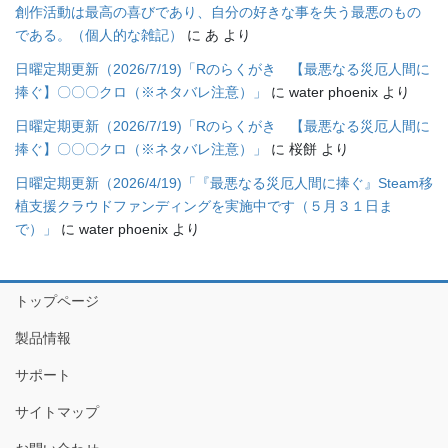
創作活動は最高の喜びであり、自分の好きな事を失う最悪のもの
である。（個人的な雑記）
に
あ
より
日曜定期更新（2026/7/19)「Rのらくがき 【最悪なる災厄人間に
捧ぐ】〇〇〇クロ（※ネタバレ注意）」
に
water phoenix
より
日曜定期更新（2026/7/19)「Rのらくがき 【最悪なる災厄人間に
捧ぐ】〇〇〇クロ（※ネタバレ注意）」
に
桜餅
より
日曜定期更新（2026/4/19)「『最悪なる災厄人間に捧ぐ』Steam移
植支援クラウドファンディングを実施中です（５月３１日ま
で）」
に
water phoenix
より
トップページ
製品情報
サポート
サイトマップ