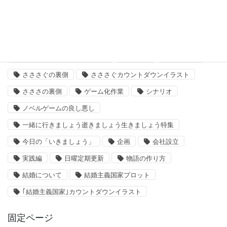
結婚主義国家
タグ
「いきましょう」出来るまで
さささ
さささぐ
さささぐの裏側
さささぐカウントダウンイラスト
さささの裏側
ゲーム化作業
シナリオ
ノベルゲームの良し悪し
一緒に行きましょう逝きましょう生きましょう特集
今日の「いきましょう」
企画
会社設立
実践編
日曜定期更新
物語の作り方
結婚について
結婚主義国家プロット
｢結婚主義国家｣カウントダウンイラスト
固定ページ