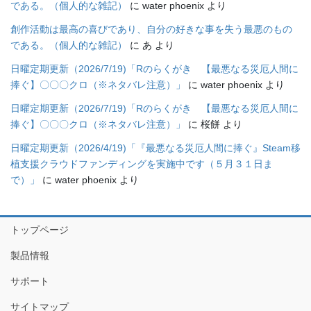
である。（個人的な雑記）
に
water phoenix
より
創作活動は最高の喜びであり、自分の好きな事を失う最悪のもの
である。（個人的な雑記）
に
あ
より
日曜定期更新（2026/7/19)「Rのらくがき 【最悪なる災厄人間に
捧ぐ】〇〇〇クロ（※ネタバレ注意）」
に
water phoenix
より
日曜定期更新（2026/7/19)「Rのらくがき 【最悪なる災厄人間に
捧ぐ】〇〇〇クロ（※ネタバレ注意）」
に
桜餅
より
日曜定期更新（2026/4/19)「『最悪なる災厄人間に捧ぐ』Steam移
植支援クラウドファンディングを実施中です（５月３１日ま
で）」
に
water phoenix
より
トップページ
製品情報
サポート
サイトマップ