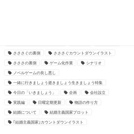
結婚主義国家
タグ
「いきましょう」出来るまで
さささ
さささぐ
さささぐの裏側
さささぐカウントダウンイラスト
さささの裏側
ゲーム化作業
シナリオ
ノベルゲームの良し悪し
一緒に行きましょう逝きましょう生きましょう特集
今日の「いきましょう」
企画
会社設立
実践編
日曜定期更新
物語の作り方
結婚について
結婚主義国家プロット
｢結婚主義国家｣カウントダウンイラスト