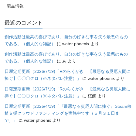
製品情報
最近のコメント
創作活動は最高の喜びであり、自分の好きな事を失う最悪のもの
である。（個人的な雑記）
に
water phoenix
より
創作活動は最高の喜びであり、自分の好きな事を失う最悪のもの
である。（個人的な雑記）
に
あ
より
日曜定期更新（2026/7/19)「Rのらくがき 【最悪なる災厄人間に
捧ぐ】〇〇〇クロ（※ネタバレ注意）」
に
water phoenix
より
日曜定期更新（2026/7/19)「Rのらくがき 【最悪なる災厄人間に
捧ぐ】〇〇〇クロ（※ネタバレ注意）」
に
桜餅
より
日曜定期更新（2026/4/19)「『最悪なる災厄人間に捧ぐ』Steam移
植支援クラウドファンディングを実施中です（５月３１日ま
で）」
に
water phoenix
より