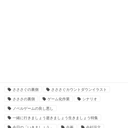
日曜定期更新
最悪なる災厄人間に捧ぐ
未分類
次回作
結婚主義国家
タグ
「いきましょう」出来るまで
さささ
さささぐ
さささぐの裏側
さささぐカウントダウンイラスト
さささの裏側
ゲーム化作業
シナリオ
ノベルゲームの良し悪し
一緒に行きましょう逝きましょう生きましょう特集
今日の「いきましょう」
企画
会社設立