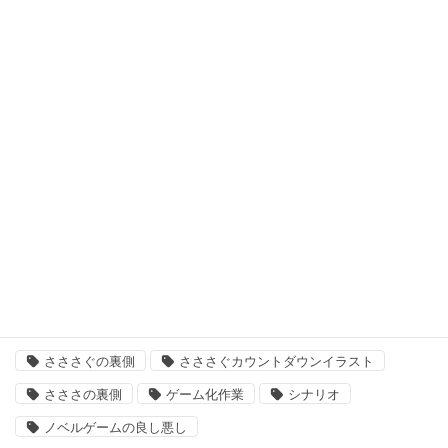
十二支学園（仮タイトル）
日曜定期更新
最悪なる災厄人間に捧ぐ
未分類
次回作
結婚主義国家
タグ
「いきましょう」出来るまで
さささ
さささぐ
さささぐの裏側
さささぐカウントダウンイラスト
さささの裏側
ゲーム化作業
シナリオ
ノベルゲームの良し悪し