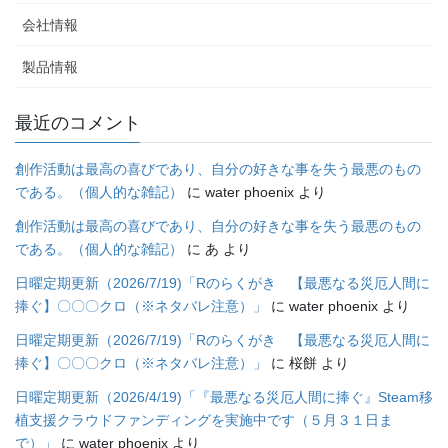
会社情報
製品情報
最近のコメント
創作活動は最高の喜びであり、自分の好きな事を失う最悪のもの
である。（個人的な雑記）
に
water phoenix
より
創作活動は最高の喜びであり、自分の好きな事を失う最悪のもの
である。（個人的な雑記）
に
あ
より
日曜定期更新（2026/7/19)「Rのらくがき 【最悪なる災厄人間に
捧ぐ】〇〇〇クロ（※ネタバレ注意）」
に
water phoenix
より
日曜定期更新（2026/7/19)「Rのらくがき 【最悪なる災厄人間に
捧ぐ】〇〇〇クロ（※ネタバレ注意）」
に
桜餅
より
日曜定期更新（2026/4/19)「『最悪なる災厄人間に捧ぐ』Steam移
植支援クラウドファンディングを実施中です（５月３１日ま
で）」
に
water phoenix
より