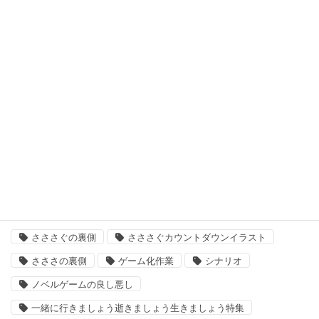
日曜定期更新
最悪なる災厄人間に捧ぐ
未分類
次回作
結婚主義国家
タグ
「いきましょう」出来るまで
さささ
さささぐ
さささぐの裏側
さささぐカウントダウンイラスト
さささの裏側
ゲーム化作業
シナリオ
ノベルゲームの良し悪し
一緒に行きましょう逝きましょう生きましょう特集