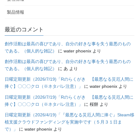
製品情報
最近のコメント
創作活動は最高の喜びであり、自分の好きな事を失う最悪のもの
である。（個人的な雑記）
に
water phoenix
より
創作活動は最高の喜びであり、自分の好きな事を失う最悪のもの
である。（個人的な雑記）
に
あ
より
日曜定期更新（2026/7/19)「Rのらくがき 【最悪なる災厄人間に
捧ぐ】〇〇〇クロ（※ネタバレ注意）」
に
water phoenix
より
日曜定期更新（2026/7/19)「Rのらくがき 【最悪なる災厄人間に
捧ぐ】〇〇〇クロ（※ネタバレ注意）」
に
桜餅
より
日曜定期更新（2026/4/19)「『最悪なる災厄人間に捧ぐ』Steam移
植支援クラウドファンディングを実施中です（５月３１日ま
で）」
に
water phoenix
より