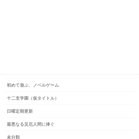
ハッピールートを終わらせて
一緒に行きましょう逝きましょう生きましょう
今週の「キャラクター」
今週の「一枚」
今週の「不採用」
今週の「線画」
初めて遊ぶ、ノベルゲーム
十二支学園（仮タイトル）
日曜定期更新
最悪なる災厄人間に捧ぐ
未分類