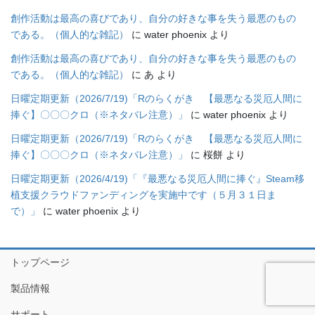
創作活動は最高の喜びであり、自分の好きな事を失う最悪のもの
である。（個人的な雑記）
に
water phoenix
より
創作活動は最高の喜びであり、自分の好きな事を失う最悪のもの
である。（個人的な雑記）
に
あ
より
日曜定期更新（2026/7/19)「Rのらくがき 【最悪なる災厄人間に
捧ぐ】〇〇〇クロ（※ネタバレ注意）」
に
water phoenix
より
日曜定期更新（2026/7/19)「Rのらくがき 【最悪なる災厄人間に
捧ぐ】〇〇〇クロ（※ネタバレ注意）」
に
桜餅
より
日曜定期更新（2026/4/19)「『最悪なる災厄人間に捧ぐ』Steam移
植支援クラウドファンディングを実施中です（５月３１日ま
で）」
に
water phoenix
より
トップページ
製品情報
サポート