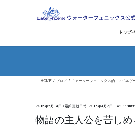
コ
ナ
ン
ビ
テ
ゲ
ン
ー
ツ
シ
トップ
へ
ョ
ス
ン
キ
に
ッ
移
プ
動
HOME
ブログ
ウォーターフェニックス的「ノベルゲ
2016年5月14日
/ 最終更新日時 :
2016年4月2日
water phoe
物語の主人公を苦しめ