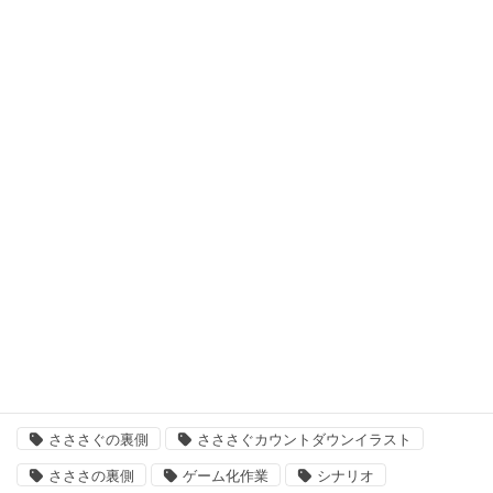
初めて遊ぶ、ノベルゲーム
十二支学園（仮タイトル）
日曜定期更新
最悪なる災厄人間に捧ぐ
未分類
次回作
結婚主義国家
タグ
「いきましょう」出来るまで
さささ
さささぐ
さささぐの裏側
さささぐカウントダウンイラスト
さささの裏側
ゲーム化作業
シナリオ