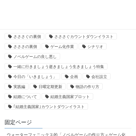
タグ
「いきましょう」出来るまで
さささ
さささぐ
さささぐの裏側
さささぐカウントダウンイラスト
さささの裏側
ゲーム化作業
シナリオ
ノベルゲームの良し悪し
一緒に行きましょう逝きましょう生きましょう特集
今日の「いきましょう」
企画
会社設立
実践編
日曜定期更新
物語の作り方
結婚について
結婚主義国家プロット
｢結婚主義国家｣カウントダウンイラスト
固定ページ
ウォーターフェニックス的「ノベルゲームの作り方＜ゲーム化