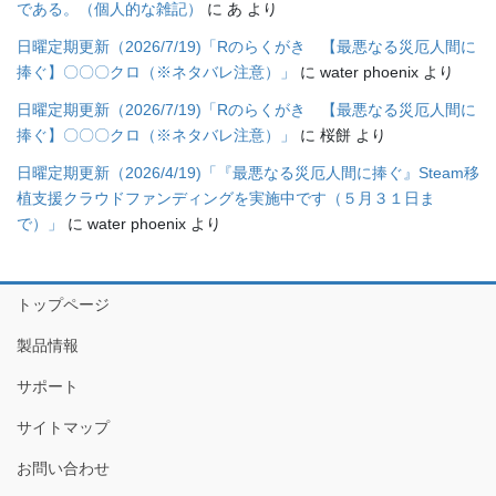
である。（個人的な雑記）
に
あ
より
日曜定期更新（2026/7/19)「Rのらくがき 【最悪なる災厄人間に
捧ぐ】〇〇〇クロ（※ネタバレ注意）」
に
water phoenix
より
日曜定期更新（2026/7/19)「Rのらくがき 【最悪なる災厄人間に
捧ぐ】〇〇〇クロ（※ネタバレ注意）」
に
桜餅
より
日曜定期更新（2026/4/19)「『最悪なる災厄人間に捧ぐ』Steam移
植支援クラウドファンディングを実施中です（５月３１日ま
で）」
に
water phoenix
より
トップページ
製品情報
サポート
サイトマップ
お問い合わせ