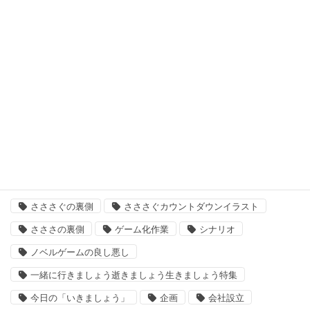
最悪なる災厄人間に捧ぐ
未分類
次回作
結婚主義国家
タグ
「いきましょう」出来るまで
さささ
さささぐ
さささぐの裏側
さささぐカウントダウンイラスト
さささの裏側
ゲーム化作業
シナリオ
ノベルゲームの良し悪し
一緒に行きましょう逝きましょう生きましょう特集
今日の「いきましょう」
企画
会社設立