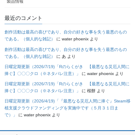
製品情報
最近のコメント
創作活動は最高の喜びであり、自分の好きな事を失う最悪のもの
である。（個人的な雑記）
に
water phoenix
より
創作活動は最高の喜びであり、自分の好きな事を失う最悪のもの
である。（個人的な雑記）
に
あ
より
日曜定期更新（2026/7/19)「Rのらくがき 【最悪なる災厄人間に
捧ぐ】〇〇〇クロ（※ネタバレ注意）」
に
water phoenix
より
日曜定期更新（2026/7/19)「Rのらくがき 【最悪なる災厄人間に
捧ぐ】〇〇〇クロ（※ネタバレ注意）」
に
桜餅
より
日曜定期更新（2026/4/19)「『最悪なる災厄人間に捧ぐ』Steam移
植支援クラウドファンディングを実施中です（５月３１日ま
で）」
に
water phoenix
より