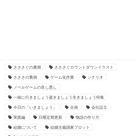
次回作
結婚主義国家
タグ
「いきましょう」出来るまで
さささ
さささぐ
さささぐの裏側
さささぐカウントダウンイラスト
さささの裏側
ゲーム化作業
シナリオ
ノベルゲームの良し悪し
一緒に行きましょう逝きましょう生きましょう特集
今日の「いきましょう」
企画
会社設立
実践編
日曜定期更新
物語の作り方
結婚について
結婚主義国家プロット