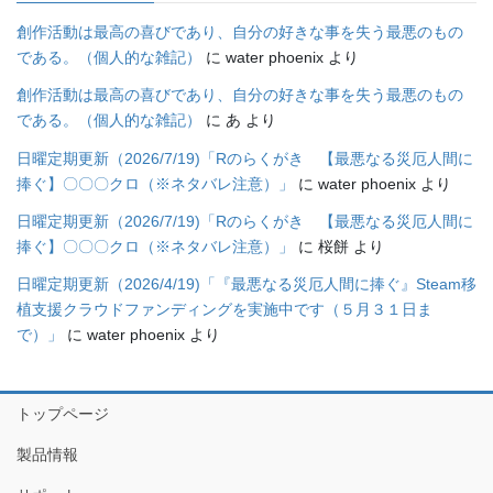
創作活動は最高の喜びであり、自分の好きな事を失う最悪のもの
である。（個人的な雑記）
に
water phoenix
より
創作活動は最高の喜びであり、自分の好きな事を失う最悪のもの
である。（個人的な雑記）
に
あ
より
日曜定期更新（2026/7/19)「Rのらくがき 【最悪なる災厄人間に
捧ぐ】〇〇〇クロ（※ネタバレ注意）」
に
water phoenix
より
日曜定期更新（2026/7/19)「Rのらくがき 【最悪なる災厄人間に
捧ぐ】〇〇〇クロ（※ネタバレ注意）」
に
桜餅
より
日曜定期更新（2026/4/19)「『最悪なる災厄人間に捧ぐ』Steam移
植支援クラウドファンディングを実施中です（５月３１日ま
で）」
に
water phoenix
より
トップページ
製品情報