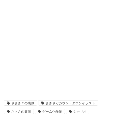
初めて遊ぶ、ノベルゲーム
十二支学園（仮タイトル）
日曜定期更新
最悪なる災厄人間に捧ぐ
未分類
次回作
結婚主義国家
タグ
「いきましょう」出来るまで
さささ
さささぐ
さささぐの裏側
さささぐカウントダウンイラスト
さささの裏側
ゲーム化作業
シナリオ