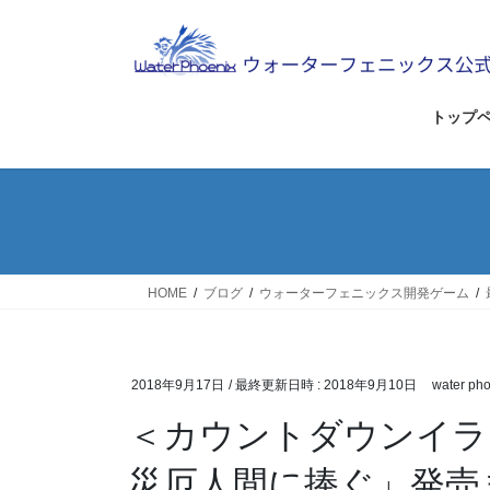
コ
ナ
ン
ビ
テ
ゲ
ン
ー
ツ
シ
トップ
へ
ョ
ス
ン
キ
に
ッ
移
プ
動
HOME
ブログ
ウォーターフェニックス開発ゲーム
2018年9月17日
/ 最終更新日時 :
2018年9月10日
water pho
＜カウントダウンイラス
災厄人間に捧ぐ」発売