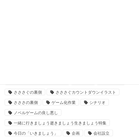
最悪なる災厄人間に捧ぐ
未分類
次回作
結婚主義国家
タグ
「いきましょう」出来るまで
さささ
さささぐ
さささぐの裏側
さささぐカウントダウンイラスト
さささの裏側
ゲーム化作業
シナリオ
ノベルゲームの良し悪し
一緒に行きましょう逝きましょう生きましょう特集
今日の「いきましょう」
企画
会社設立