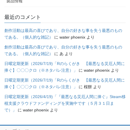
製品情報
最近のコメント
創作活動は最高の喜びであり、自分の好きな事を失う最悪のもの
である。（個人的な雑記）
に
water phoenix
より
創作活動は最高の喜びであり、自分の好きな事を失う最悪のもの
である。（個人的な雑記）
に
あ
より
日曜定期更新（2026/7/19)「Rのらくがき 【最悪なる災厄人間に
捧ぐ】〇〇〇クロ（※ネタバレ注意）」
に
water phoenix
より
日曜定期更新（2026/7/19)「Rのらくがき 【最悪なる災厄人間に
捧ぐ】〇〇〇クロ（※ネタバレ注意）」
に
桜餅
より
日曜定期更新（2026/4/19)「『最悪なる災厄人間に捧ぐ』Steam移
植支援クラウドファンディングを実施中です（５月３１日ま
で）」
に
water phoenix
より