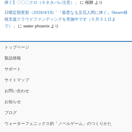
捧ぐ】〇〇〇クロ（※ネタバレ注意）」
に
桜餅
より
日曜定期更新（2026/4/19)「『最悪なる災厄人間に捧ぐ』Steam移
植支援クラウドファンディングを実施中です（５月３１日ま
で）」
に
water phoenix
より
トップページ
製品情報
サポート
サイトマップ
お問い合わせ
お知らせ
ブログ
ウォーターフェニックス的「ノベルゲーム」のつくりかた