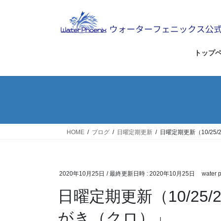
コ
ナ
ン
ビ
テ
ゲ
ン
ー
ツ
シ
トップ
へ
ョ
ス
ン
キ
に
ッ
移
プ
動
HOME
ブログ
日曜定期更新
日曜定期更新（10/25
2020年10月25日
/ 最終更新日時 :
2020年10月25日
water 
日曜定期更新（10/25/
がき（クロ）」