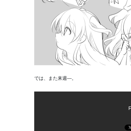
では、また来週―。
F