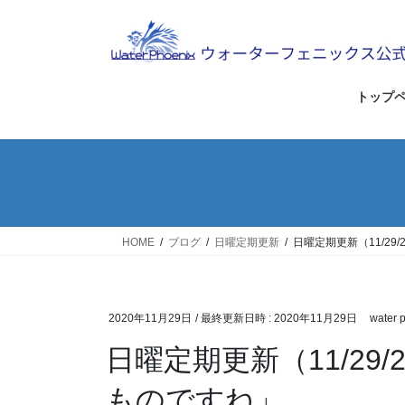
コ
ナ
ン
ビ
テ
ゲ
ン
ー
ツ
シ
トップ
へ
ョ
ス
ン
キ
に
ッ
移
プ
動
HOME
ブログ
日曜定期更新
日曜定期更新（11/29
2020年11月29日
/ 最終更新日時 :
2020年11月29日
water 
日曜定期更新（11/29/
ものですね」