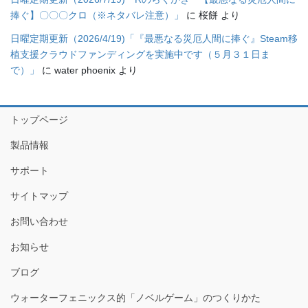
捧ぐ】〇〇〇クロ（※ネタバレ注意）」
に
桜餅
より
日曜定期更新（2026/4/19)「『最悪なる災厄人間に捧ぐ』Steam移
植支援クラウドファンディングを実施中です（５月３１日ま
で）」
に
water phoenix
より
トップページ
製品情報
サポート
サイトマップ
お問い合わせ
お知らせ
ブログ
ウォーターフェニックス的「ノベルゲーム」のつくりかた