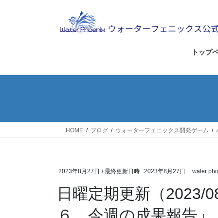
コ
ナ
ン
ビ
テ
ゲ
ン
ー
ツ
シ
トップ
へ
ョ
ス
ン
キ
に
ッ
移
プ
動
HOME
ブログ
ウォーターフェニックス開発ゲーム
2023年8月27日
/ 最終更新日時 :
2023年8月27日
water pho
日曜定期更新（2023/0
６ 今週の成果報告」