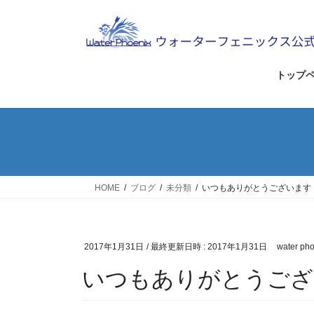
コ
ナ
ン
ビ
テ
ゲ
ン
ー
ツ
シ
トップ
へ
ョ
ス
ン
キ
に
ッ
移
プ
動
HOME
ブログ
未分類
いつもありがとうございます
2017年1月31日
/ 最終更新日時 :
2017年1月31日
water pho
いつもありがとうござ