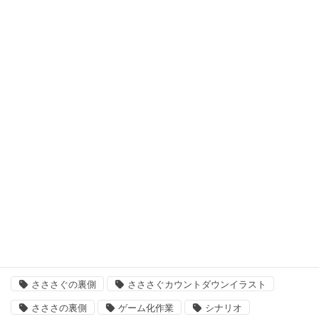
初めて遊ぶ、ノベルゲーム
十二支学園（仮タイトル）
日曜定期更新
最悪なる災厄人間に捧ぐ
未分類
次回作
結婚主義国家
タグ
「いきましょう」出来るまで
さささ
さささぐ
さささぐの裏側
さささぐカウントダウンイラスト
さささの裏側
ゲーム化作業
シナリオ