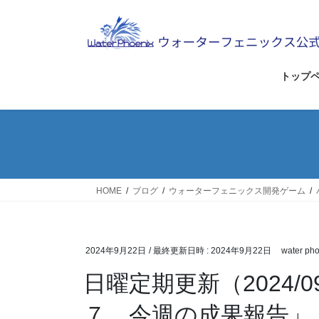
コ
ナ
ン
ビ
テ
ゲ
ン
ー
ツ
シ
トップ
へ
ョ
ス
ン
キ
に
ッ
移
プ
動
HOME
ブログ
ウォーターフェニックス開発ゲーム
2024年9月22日
/ 最終更新日時 :
2024年9月22日
water pho
日曜定期更新（2024/0
７ 今週の成果報告」