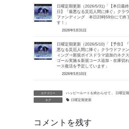
日曜定期更新（2026/5/31)「【本日最終
日】『最悪なる災厄人間に捧ぐ』クラ
ファンディング 本日23時59分にて終
す！」
2026年5月31日
日曜定期更新（2026/5/10)「【予告】
悪なる災厄人間に捧ぐ』クラウドファ
ィング⇒新規ボイスドラマ追加のネク
ゴール実施＆新規コース追加・在庫切
ース復活を予定しています」
2026年5月10日
ハッピールートを終わらせて
、
日曜定
カテゴリー
日曜定期更新
タグ
コメントを残す