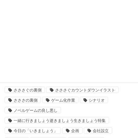
最悪なる災厄人間に捧ぐ
未分類
次回作
結婚主義国家
タグ
「いきましょう」出来るまで
さささ
さささぐ
さささぐの裏側
さささぐカウントダウンイラスト
さささの裏側
ゲーム化作業
シナリオ
ノベルゲームの良し悪し
一緒に行きましょう逝きましょう生きましょう特集
今日の「いきましょう」
企画
会社設立