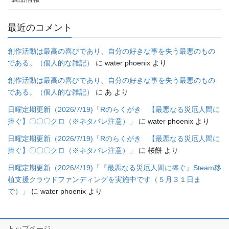
最近のコメント
創作活動は最高の喜びであり、自分の好きな事を失う最悪のもの
である。（個人的な雑記）
に
water phoenix
より
創作活動は最高の喜びであり、自分の好きな事を失う最悪のもの
である。（個人的な雑記）
に
あ
より
日曜定期更新（2026/7/19)「Rのらくがき 【最悪なる災厄人間に
捧ぐ】〇〇〇クロ（※ネタバレ注意）」
に
water phoenix
より
日曜定期更新（2026/7/19)「Rのらくがき 【最悪なる災厄人間に
捧ぐ】〇〇〇クロ（※ネタバレ注意）」
に
桜餅
より
日曜定期更新（2026/4/19)「『最悪なる災厄人間に捧ぐ』Steam移
植支援クラウドファンディングを実施中です（５月３１日ま
で）」
に
water phoenix
より
トップページ