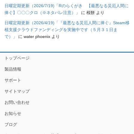
日曜定期更新（2026/7/19)「Rのらくがき 【最悪なる災厄人間に
捧ぐ】〇〇〇クロ（※ネタバレ注意）」
に
桜餅
より
日曜定期更新（2026/4/19)「『最悪なる災厄人間に捧ぐ』Steam移
植支援クラウドファンディングを実施中です（５月３１日ま
で）」
に
water phoenix
より
トップページ
製品情報
サポート
サイトマップ
お問い合わせ
お知らせ
ブログ