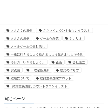
タグ
「いきましょう」出来るまで
さささ
さささぐ
さささぐの裏側
さささぐカウントダウンイラスト
さささの裏側
ゲーム化作業
シナリオ
ノベルゲームの良し悪し
一緒に行きましょう逝きましょう生きましょう特集
今日の「いきましょう」
企画
会社設立
実践編
日曜定期更新
物語の作り方
結婚について
結婚主義国家プロット
｢結婚主義国家｣カウントダウンイラスト
固定ページ