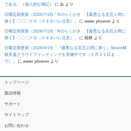
である。（個人的な雑記）
に
あ
より
日曜定期更新（2026/7/19)「Rのらくがき 【最悪なる災厄人間に
捧ぐ】〇〇〇クロ（※ネタバレ注意）」
に
water phoenix
より
日曜定期更新（2026/7/19)「Rのらくがき 【最悪なる災厄人間に
捧ぐ】〇〇〇クロ（※ネタバレ注意）」
に
桜餅
より
日曜定期更新（2026/4/19)「『最悪なる災厄人間に捧ぐ』Steam移
植支援クラウドファンディングを実施中です（５月３１日ま
で）」
に
water phoenix
より
トップページ
製品情報
サポート
サイトマップ
お問い合わせ