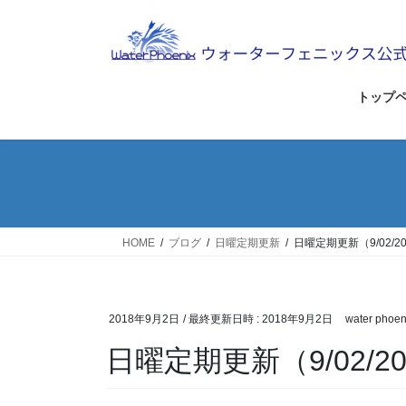
コ
ナ
ン
ビ
テ
ゲ
ン
ー
ツ
シ
トップ
へ
ョ
ス
ン
キ
に
ッ
移
プ
動
HOME
ブログ
日曜定期更新
日曜定期更新（9/02/
2018年9月2日
/ 最終更新日時 :
2018年9月2日
water phoen
日曜定期更新（9/02/