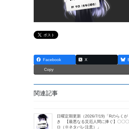
Facebook
X
Copy
関連記事
日曜定期更新（2026/7/19)「Rのらくが
き 【最悪なる災厄人間に捧ぐ】〇〇
ロ（※ネタバレ注意）」