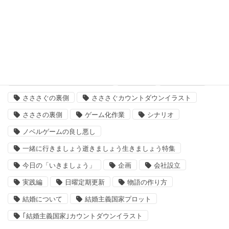
次回作
結婚主義国家
タグ
「いきましょう」出来るまで
さささ
さささぐ
さささぐの裏側
さささぐカウントダウンイラスト
さささの裏側
ゲーム化作業
シナリオ
ノベルゲームの良し悪し
一緒に行きましょう逝きましょう生きましょう特集
今日の「いきましょう」
企画
会社設立
実践編
日曜定期更新
物語の作り方
結婚について
結婚主義国家プロット
｢結婚主義国家｣カウントダウンイラスト