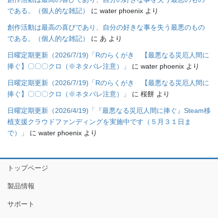
である。（個人的な雑記）
に
water phoenix
より
創作活動は最高の喜びであり、自分の好きな事を失う最悪のもの
である。（個人的な雑記）
に
あ
より
日曜定期更新（2026/7/19)「Rのらくがき 【最悪なる災厄人間に
捧ぐ】〇〇〇クロ（※ネタバレ注意）」
に
water phoenix
より
日曜定期更新（2026/7/19)「Rのらくがき 【最悪なる災厄人間に
捧ぐ】〇〇〇クロ（※ネタバレ注意）」
に
桜餅
より
日曜定期更新（2026/4/19)「『最悪なる災厄人間に捧ぐ』Steam移
植支援クラウドファンディングを実施中です（５月３１日ま
で）」
に
water phoenix
より
トップページ
製品情報
サポート